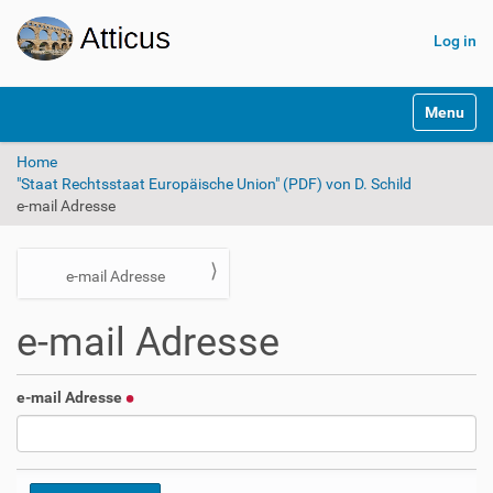
Log in
N
Toggle na
a
v
Home
i
"Staat Rechtsstaat Europäische Union" (PDF) von D. Schild
g
e-mail Adresse
a
t
i
o
N
e-mail Adresse
n
a
e-mail Adresse
v
i
g
e-mail Adresse
a
t
i