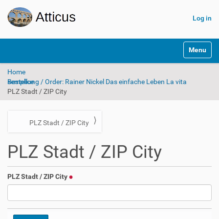
Log in
N
Toggle na
a
v
Home
i
Bestellung / Order: Rainer Nickel Das einfache Leben La vita semplice
g
PLZ Stadt / ZIP City
a
t
i
o
N
PLZ Stadt / ZIP City
n
a
PLZ Stadt / ZIP City
v
i
g
PLZ Stadt / ZIP City
a
t
i