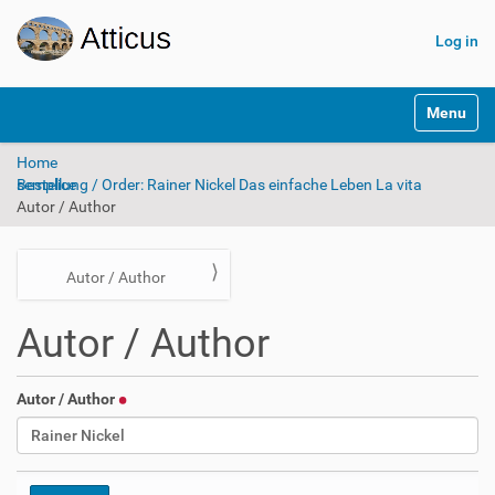
Log in
N
Toggle na
a
v
Home
i
Bestellung / Order: Rainer Nickel Das einfache Leben La vita semplice
g
Autor / Author
a
t
i
o
N
Autor / Author
n
a
Autor / Author
v
i
g
Autor / Author
a
t
i