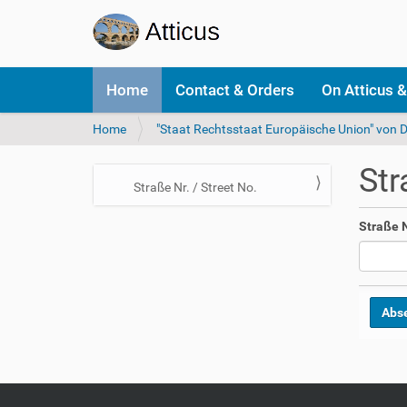
N
Home
Contact & Orders
On Atticus &
a
v
Y
Home
"Staat Rechtsstaat Europäische Union" von D
i
o
g
u
a
Str
a
t
N
Straße Nr. / Street No.
r
i
a
e
o
Straße N
v
h
n
i
e
r
g
e
a
:
t
i
o
n