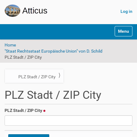
Log in
N
Toggle na
a
v
Home
i
"Staat Rechtsstaat Europäische Union" von D. Schild
g
PLZ Stadt / ZIP City
a
t
i
o
N
PLZ Stadt / ZIP City
n
a
PLZ Stadt / ZIP City
v
i
g
PLZ Stadt / ZIP City
a
t
i