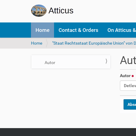
N
Home
Contact & Orders
On Atticus &
a
v
Y
Home
"Staat Rechtsstaat Europäische Union" von D
i
o
g
u
a
Aut
a
t
N
Autor
r
i
a
e
o
Autor
v
h
n
i
e
r
g
e
a
:
t
i
o
n