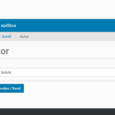
 epiStoa
. Schild
Autor
or