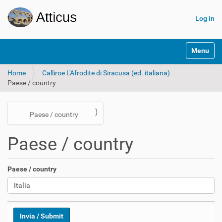
Log in
N
Toggle na
a
v
Home
Calliroe L'Afrodite di Siracusa (ed. italiana)
i
Paese / country
g
a
t
i
N
Paese / country
o
a
n
Paese / country
v
i
g
Paese / country
a
t
i
o