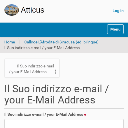
Log in
N
Toggle na
a
v
Home
Calliroe L'Afrodite di Siracusa (ed. bilingue)
i
Il Suo indirizzo e-mail / your E-Mail Address
g
a
t
i
N
Il Suo indirizzo e-mail
o
/ your E-Mail Address
a
n
v
Il Suo indirizzo e-mail /
i
g
your E-Mail Address
a
t
Il Suo indirizzo e-mail / your E-Mail Address
i
o