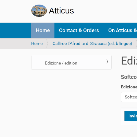
N
Home
Contact & Orders
On Atticus &
a
v
Y
Home
Calliroe L'Afrodite di Siracusa (ed. bilingue)
i
o
g
u
a
Edi
a
t
N
Edizione / edition
r
i
a
e
o
Softco
v
h
n
i
e
Edizione
r
g
e
a
:
t
i
o
n